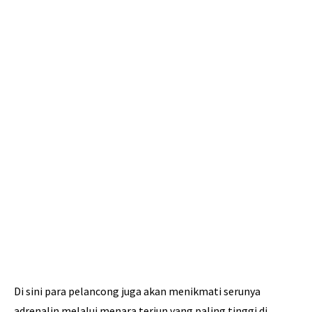
Di sini para pelancong juga akan menikmati serunya
adrenalin melalui menara terjun yang paling tinggi di