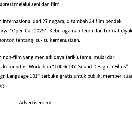
presi melalui seni dan film.
lm internasional dari 27 negara, ditambah 34 film pendek
 karya *Open Call 2025*. Keberagaman tema dan format diyak
onton tentang isu-isu kemanusiaan.
m non-film yang menjadi daya tarik utama, mulai dari
as komunitas. Workshop “100% DIY: Sound Design in Films”
ign Language 101* terbuka gratis untuk publik, memberi rua
ng.
- Advertisement -