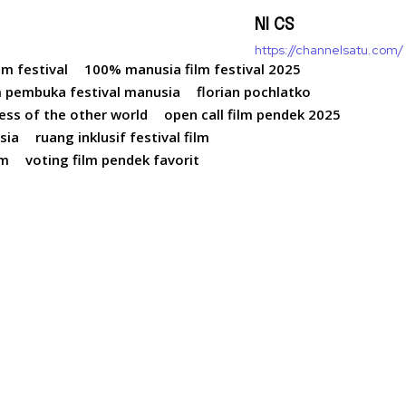
NI CS
https://channelsatu.com/
m festival
100% manusia film festival 2025
m pembuka festival manusia
florian pochlatko
ss of the other world
open call film pendek 2025
sia
ruang inklusif festival film
lm
voting film pendek favorit