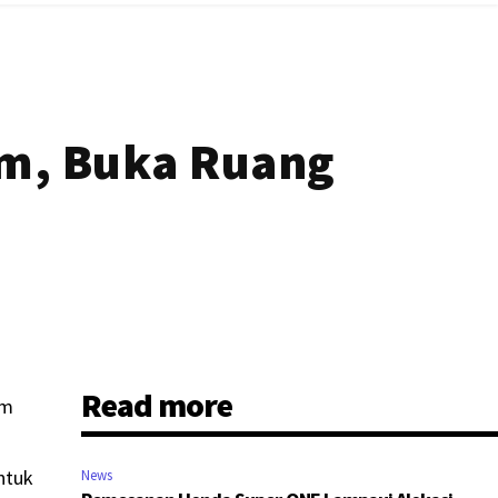
lm, Buka Ruang
Read more
am
ntuk
News